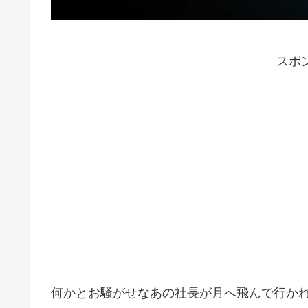
スポ
何かとお騒がせなあの社長が月へ飛んで行か