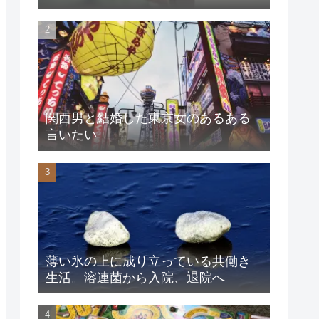
関西男と結婚した東京女のあるある
言いたい
薄い氷の上に成り立っている共働き
生活。溶連菌から入院、退院へ