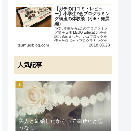
【ガチの口コミ・レビュ
ー】小学生Z会プログラミン
グ講座の体験談（小5・発展
編）
小学5年生からZ会のプログラミン
グ講座 with LEGO Educationを受
講し始めました。レゴブロックを
使ったロボットプログラミングを
実際に経験した受講者の体験談・
tsumugiblog.com
2018.05.23
口コミです。「教材や値段、受講
してみた感想はどうなの？」「う
ちの子に向いているかしら？」と
気になっている方向けに、本当の
人気記事
ところをレビューします。
美人と結婚したからって幸せだと思
うなよ