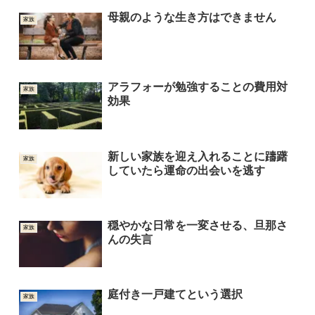
母親のような生き方はできません
家族
アラフォーが勉強することの費用対
家族
効果
新しい家族を迎え入れることに躊躇
家族
していたら運命の出会いを逃す
穏やかな日常を一変させる、旦那さ
家族
んの失言
庭付き一戸建てという選択
家族