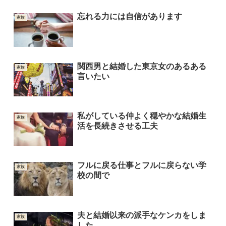
忘れる力には自信があります
家族
関西男と結婚した東京女のあるある
家族
言いたい
私がしている仲よく穏やかな結婚生
家族
活を長続きさせる工夫
フルに戻る仕事とフルに戻らない学
家族
校の間で
夫と結婚以来の派手なケンカをしま
家族
した