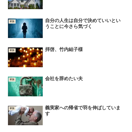
自分の人生は自分で決めていいとい
家族
うことに今さら気づく
拝啓、竹内結子様
家族
会社を辞めたい夫
家族
義実家への帰省で羽を伸ばしていま
家族
す