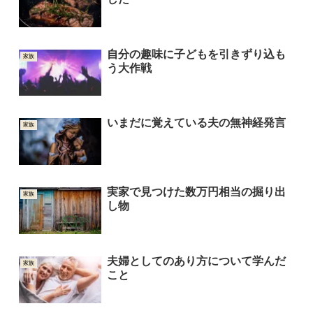
自分の趣味に子どもを引きずり込も
家族
う大作戦
いまだに覚えている夫の無神経発言
家族
実家で見つけた数万円相当の掘り出
家族
し物
夫婦としてのあり方について学んだ
家族
こと