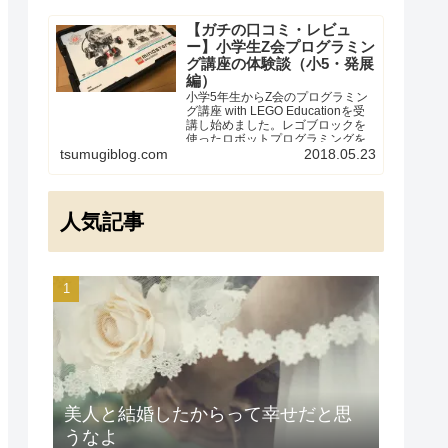
【ガチの口コミ・レビュ
ー】小学生Z会プログラミン
グ講座の体験談（小5・発展
編）
小学5年生からZ会のプログラミン
グ講座 with LEGO Educationを受
講し始めました。レゴブロックを
使ったロボットプログラミングを
実際に経験した受講者の体験談・
tsumugiblog.com
2018.05.23
口コミです。「教材や値段、受講
してみた感想はどうなの？」「う
ちの子に向いているかしら？」と
気になっている方向けに、本当の
人気記事
ところをレビューします。
美人と結婚したからって幸せだと思
うなよ