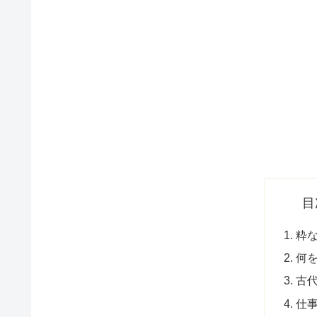
目
粋
何
古
仕