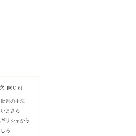
次
な批判の手法
をいまさら
代ギリシャから
事しろ