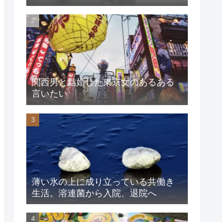
関西男と結婚した東京女のあるある
言いたい
薄い氷の上に成り立っている共働き
生活。溶連菌から入院、退院へ