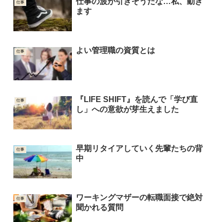
仕事の波が引きそうだな…私、動き
仕事
ます
よい管理職の資質とは
仕事
『LIFE SHIFT』を読んで「学び直
仕事
し」への意欲が芽生えました
早期リタイアしていく先輩たちの背
仕事
中
ワーキングマザーの転職面接で絶対
仕事
聞かれる質問