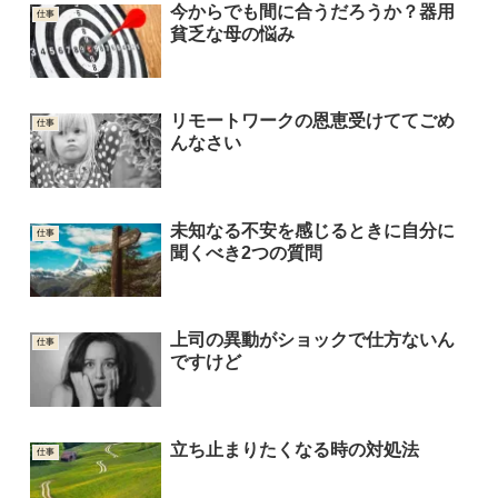
今からでも間に合うだろうか？器用
仕事
貧乏な母の悩み
リモートワークの恩恵受けててごめ
仕事
んなさい
未知なる不安を感じるときに自分に
仕事
聞くべき2つの質問
上司の異動がショックで仕方ないん
仕事
ですけど
立ち止まりたくなる時の対処法
仕事