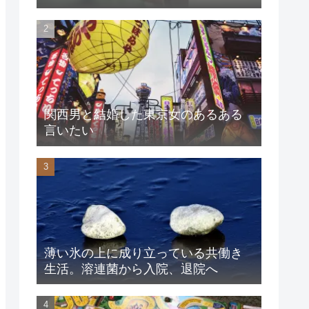
関西男と結婚した東京女のあるある
言いたい
薄い氷の上に成り立っている共働き
生活。溶連菌から入院、退院へ