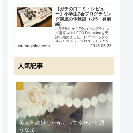
【ガチの口コミ・レビュ
ー】小学生Z会プログラミン
グ講座の体験談（小5・発展
編）
小学5年生からZ会のプログラミン
グ講座 with LEGO Educationを受
講し始めました。レゴブロックを
使ったロボットプログラミングを
実際に経験した受講者の体験談・
tsumugiblog.com
2018.05.23
口コミです。「教材や値段、受講
してみた感想はどうなの？」「う
ちの子に向いているかしら？」と
気になっている方向けに、本当の
人気記事
ところをレビューします。
美人と結婚したからって幸せだと思
うなよ