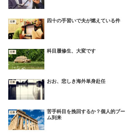
四十の手習いで夫が燃えている件
仕事
科目履修生、大変です
仕事
おお、悲しき海外単身赴任
仕事
苦手科目を挽回するか？個人的ブー
仕事
ム到来