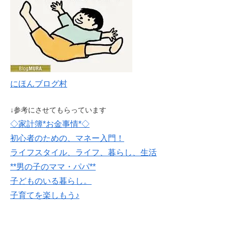
にほんブログ村
↓参考にさせてもらっています
◇家計簿*お金事情*◇
初心者のための、マネー入門！
ライフスタイル、ライフ、暮らし、生活
**男の子のママ・パパ**
子どものいる暮らし。
子育てを楽しもう♪