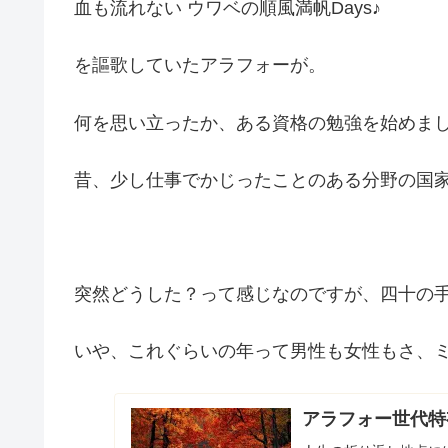
血も流れない ウワベの順風満帆Days♪
を謳歌していたアラフォーが。
何を思い立ったか、ある資格の勉強を始めま
昔、少し仕事でかじったことのある分野の国
突然どうした？って感じなのですが、四十の
いや、これぐらいの年って男性も女性もさ、
アラフォー世代特