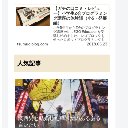
【ガチの口コミ・レビュ
ー】小学生Z会プログラミン
グ講座の体験談（小5・発展
編）
小学5年生からZ会のプログラミン
グ講座 with LEGO Educationを受
講し始めました。レゴブロックを
使ったロボットプログラミングを
実際に経験した受講者の体験談・
tsumugiblog.com
2018.05.23
口コミです。「教材や値段、受講
してみた感想はどうなの？」「う
ちの子に向いているかしら？」と
気になっている方向けに、本当の
人気記事
ところをレビューします。
関西男と結婚した東京女のあるある
言いたい