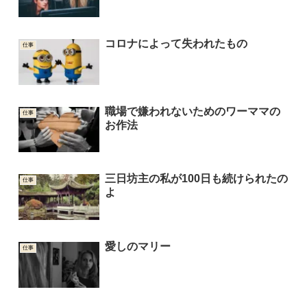
コロナによって失われたもの
仕事
職場で嫌われないためのワーママの
仕事
お作法
三日坊主の私が100日も続けられたの
仕事
よ
愛しのマリー
仕事