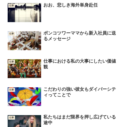
おお、悲しき海外単身赴任
仕事
ポンコツワーママから新入社員に送
仕事
るメッセージ
仕事における私の大事にしたい価値
仕事
観
こだわりの強い彼女もダイバーシテ
仕事
ィってことで
私たちはまだ限界を押し広げている
仕事
途中