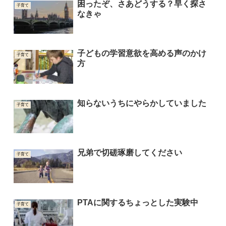
困ったぞ、さあどうする？早く探さ
子育て
なきゃ
子どもの学習意欲を高める声のかけ
子育て
方
知らないうちにやらかしていました
子育て
兄弟で切磋琢磨してください
子育て
PTAに関するちょっとした実験中
子育て