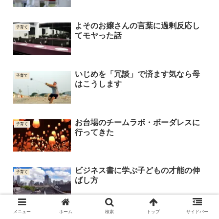
よそのお嬢さんの言葉に過剰反応し
子育て
てモヤった話
いじめを「冗談」で済ます気なら母
子育て
はこうします
お台場のチームラボ・ボーダレスに
子育て
行ってきた
ビジネス書に学ぶ子どもの才能の伸
子育て
ばし方
メニュー
ホーム
検索
トップ
サイドバー
どうしてパパとママのところに生ま