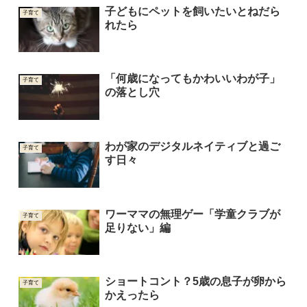
子どもにペットを飼いたいとねだら
子育て
れたら
「何歳になってもかわいいわが子」
子育て
の落とし穴
わが家のデジタルネイティブと過ご
子育て
す日々
ワーママの無理ゲー「学童クラブが
子育て
足りない」編
ショートコント？5歳の息子が卵から
子育て
かえったら