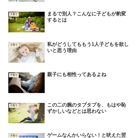
まるで別人？こんなに子どもが豹変
子育て
するとは
私がどうしてももう1人子どもを欲し
子育て
いと思う理由
親子にも相性ってあるよね
子育て
この二の腕のタプタプを、もはや恥
子育て
ずかしいなどとは思わない
ゲームなんかいらない！と吠えた翌
子育て