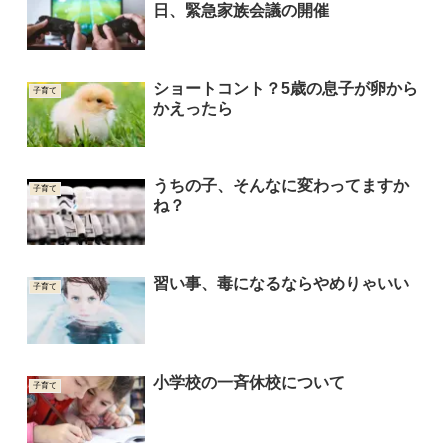
日、緊急家族会議の開催
ショートコント？5歳の息子が卵から
子育て
かえったら
うちの子、そんなに変わってますか
子育て
ね？
習い事、毒になるならやめりゃいい
子育て
小学校の一斉休校について
子育て