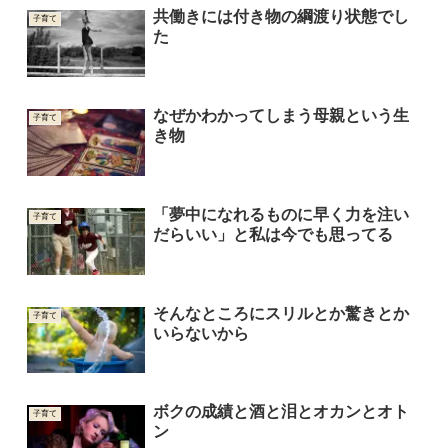
共働きには付き物の綱渡り状態でし
子育て
た
なぜかわかってしまう母親という生
子育て
き物
「夢中になれるものに早く力を注い
子育て
だらいい」と私は今でも思ってる
そんなところにスリルとか驚きとか
子育て
いらないから
ボクの成績と酒と泪とオカンとオト
子育て
ン