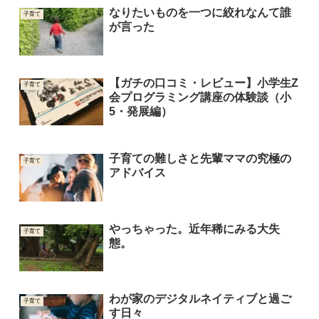
なりたいものを一つに絞れなんて誰
子育て
が言った
【ガチの口コミ・レビュー】小学生Z
子育て
会プログラミング講座の体験談（小
5・発展編）
子育ての難しさと先輩ママの究極の
子育て
アドバイス
やっちゃった。近年稀にみる大失
子育て
態。
わが家のデジタルネイティブと過ご
子育て
す日々